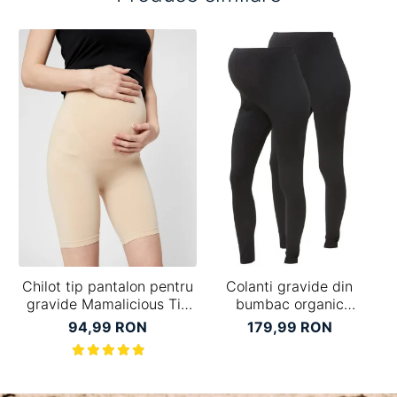
Chilot tip pantalon pentru
Colanti gravide din
Se
gravide Mamalicious Tia
bumbac organic
crem
Mamalicious Lea - set 2
94,99 RON
179,99 RON
bucati