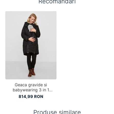
Recomandari
Geaca gravide si
babywearing 3 in 1
Mamalicious Tikka Carry
814,99 RON
Me
Produse similare