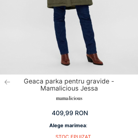
Pantaloni scurți pentru gravide
Lenjerie
Chiloti Gravide
Sutiene / Bustiere / Maiouri Gravide
Pijamale Gravide
Dresuri Gravide
Geci și Paltoane
Geaca parka pentru gravide -
Mamalicious Jessa
409,99 RON
Alege marimea
:
STOC EPUIZAT