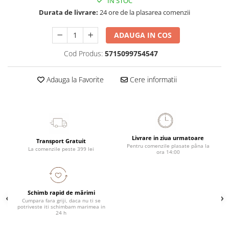
IN STOC
Durata de livrare:
24 ore de la plasarea comenzii
ADAUGA IN COS
Cod Produs:
5715099754547
Adauga la Favorite
Cere informatii
Livrare in ziua urmatoare
Transport Gratuit
Pentru comenzile plasate pâna la
La comenzile peste 399 lei
ora 14:00
Schimb rapid de mărimi
Cumpara fara griji, daca nu ti se
potriveste iti schimbam marimea in
24 h