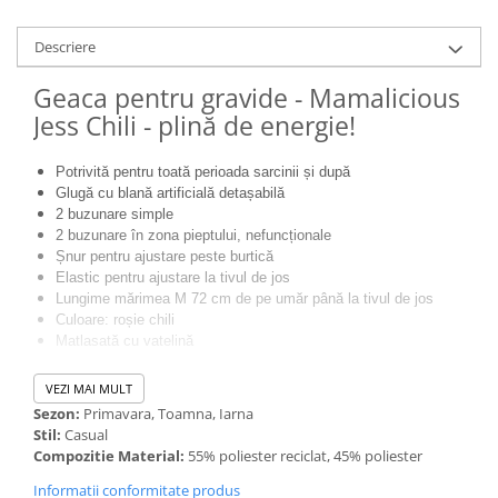
Descriere
Geaca pentru gravide - Mamalicious
Jess Chili - plină de energie!
Potrivită pentru toată perioada sarcinii și după
Glugă cu blană artificială detașabilă
2 buzunare simple
2 buzunare în zona pieptului, nefuncționale
Șnur pentru ajustare peste burtică
Elastic pentru ajustare la tivul de jos
Lungime mărimea M 72 cm de pe umăr până la tivul de jos
Culoare: roșie chili
Matlasată cu vatelină
Jess Chili - o geacă de grosime medie, practică și confortabilă. Nu
VEZI MAI MULT
contează dacă porți ghetuțe sau cizmulițe, blugi sau pantaloni
Sezon:
Primavara, Toamna, Iarna
matlasați, important e să le potrivești cu Jess, modelul de geacă
Stil:
Casual
care nu are voie să lipsească din garderoba acestui sezon
Compozitie Material:
55% poliester reciclat, 45% poliester
rece. Nu uita să arunci o privire și peste alte produse din
categoria
Informatii conformitate produs
Geci & Paltoane
. Te așteptăm și pe
Facebook
să ne