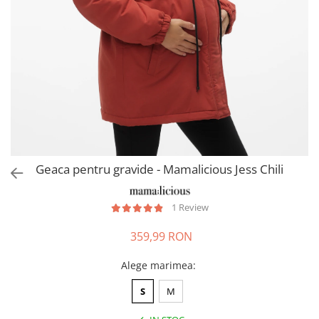
Pantaloni scurți pentru gravide
Lenjerie
Chiloti Gravide
Sutiene / Bustiere / Maiouri
Gravide
Pijamale Gravide
Dresuri Gravide
Geci și Paltoane
Geaca pentru gravide - Mamalicious Jess Chili
1 Review
359,99 RON
Alege marimea
:
S
M