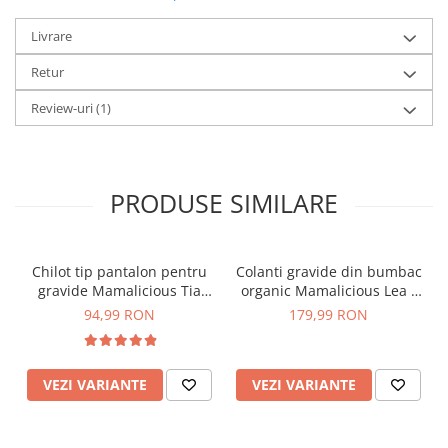
împărtășești părerea despre produsele și serviciile
Safimama
Livrare
Retur
Review-uri
(1)
PRODUSE SIMILARE
Chilot tip pantalon pentru
Colanti gravide din bumbac
gravide Mamalicious Tia
organic Mamalicious Lea -
crem
set 2 bucati
94,99 RON
179,99 RON
VEZI VARIANTE
VEZI VARIANTE