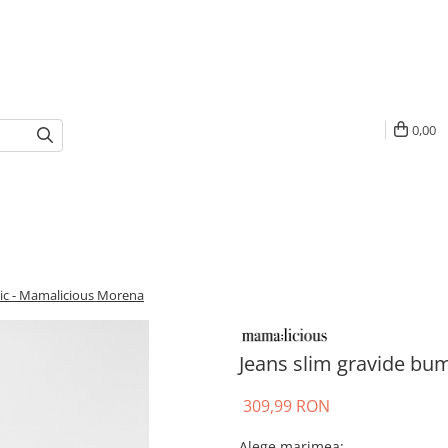
0,00
ic - Mamalicious Morena
Jeans slim gravide bu
309,99 RON
Alege marimea
: