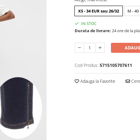
XS - 34 EUR sau 26/32
M - 40
IN STOC
Durata de livrare:
24 ore de la pl
ADAUG
Cod Produs:
5715105707611
Adauga la Favorite
Cere 