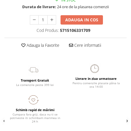
IN STOC
Durata de livrare:
24 ore de la plasarea comenzii
ADAUGA IN COS
Cod Produs:
5715106331709
Adauga la Favorite
Cere informatii
Livrare in ziua urmatoare
Transport Gratuit
Pentru comenzile plasate pâna la
La comenzile peste 399 lei
ora 14:00
Schimb rapid de mărimi
Cumpara fara griji, daca nu ti se
potriveste iti schimbam marimea in
24 h