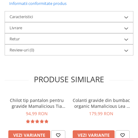
Informatii conformitate produs
Caracteristici
Livrare
Retur
Review-uri
(0)
PRODUSE SIMILARE
Chilot tip pantalon pentru
Colanti gravide din bumbac
gravide Mamalicious Tia
organic Mamalicious Lea -
crem
set 2 bucati
94,99 RON
179,99 RON
VEZI VARIANTE
VEZI VARIANTE