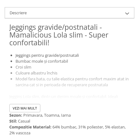
Descriere
Jeggings gravide/postnatali -
Mamalicious Lola slim - Super
confortabili!
Jeggings pentru gravide/postnatali
Bumbac moale și confortabil
Croi slim
Culoare albastru închis
Model fara bata, cu talie elastica pentru confort maxim atat in
sarcina cat si in perioada de recuperare postnatala
Jeggins Lola slim, dintr-un denim moale și confortabil. Ideali
pentru mămicile care preferă croiul slim pe picior. Sunt croiți
astfel încât să te treacă prin toate fazele sarcinii dar talia elastica e
VEZI MAI MULT
perfecta si pentru perioada postnatala cand corpul tau nu si-a
Sezon:
Primavara, Toamna, Iarna
revenit complet ladimensiunile anterioare sarcinii
Stil:
Casual
Compozitie Material:
64% bumbac, 31% poliester, 5% elastan,
2% vascoza