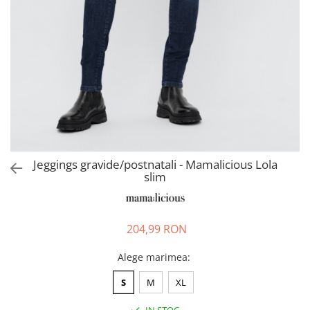
Pantaloni scurți pentru gravide
Lenjerie
Chiloti Gravide
Sutiene / Bustiere / Maiouri
Gravide
Pijamale Gravide
Dresuri Gravide
Geci și Paltoane
Jeggings gravide/postnatali - Mamalicious Lola
slim
204,99 RON
Alege marimea
:
S
M
XL