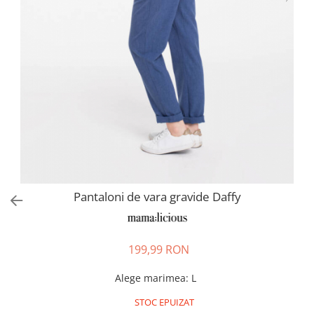
Pantaloni scurți pentru gravide
Lenjerie
Chiloti Gravide
Sutiene / Bustiere / Maiouri
Gravide
Pijamale Gravide
Dresuri Gravide
Geci și Paltoane
Pantaloni de vara gravide Daffy
199,99 RON
Alege marimea
:
L
STOC EPUIZAT