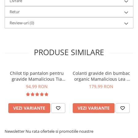
Livrare
Retur
Review-uri
(0)
PRODUSE SIMILARE
Chilot tip pantalon pentru
Colanti gravide din bumbac
gravide Mamalicious Tia
organic Mamalicious Lea -
crem
set 2 bucati
94,99 RON
179,99 RON
VEZI VARIANTE
VEZI VARIANTE
Newsletter
Nu rata ofertele si promotiile noastre