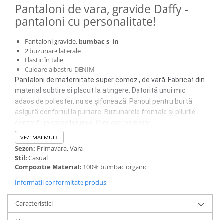
Pantaloni de vara, gravide Daffy -
pantaloni cu personalitate!
Pantaloni gravide,
bumbac si in
2 buzunare laterale
Elastic în talie
Culoare albastru DENIM
Pantaloni de maternitate super comozi, de vară. Fabricat din
material subtire si placut la atingere. Datorită unui mic
adaos de poliester, nu se șifonează. Panoul pentru burtă
asigură confortul la purtare. Buzunarele frontale și pliurile
conferă un caracter unic. Croi lejer pe picior.
Aceștia sunt pantaloni de maternitate, dar croiala le
VEZI MAI MULT
permite să rămână în garderoba ta ani de zile după sarcină.
Sezon:
Primavara, Vara
Stil:
Casual
Compozitie Material:
100% bumbac organic
Informatii conformitate produs
Caracteristici