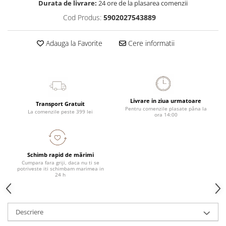
Durata de livrare:
24 ore de la plasarea comenzii
Cod Produs:
5902027543889
Adauga la Favorite
Cere informatii
Livrare in ziua urmatoare
Transport Gratuit
Pentru comenzile plasate pâna la
La comenzile peste 399 lei
ora 14:00
Schimb rapid de mărimi
Cumpara fara griji, daca nu ti se
potriveste iti schimbam marimea in
24 h
Descriere