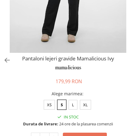
Pantaloni scurți pentru gravide
Lenjerie
Chiloti Gravide
Sutiene / Bustiere / Maiouri
Gravide
Pijamale Gravide
Dresuri Gravide
Pantaloni lejeri gravide Mamalicious Ivy
Geci și Paltoane
179,99 RON
Alege marimea
:
XS
S
L
XL
IN STOC
Durata de livrare:
24 ore de la plasarea comenzii