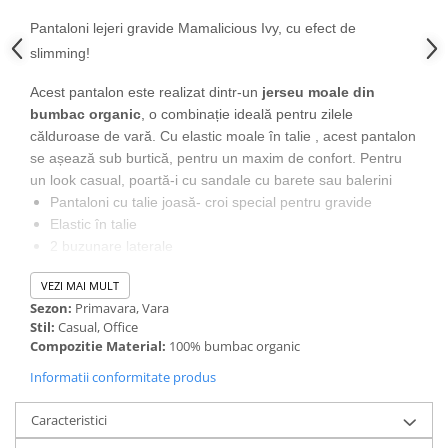
Pantaloni lejeri gravide Mamalicious Ivy, cu efect de
slimming!
Acest pantalon
este realizat dintr-un
jerseu moale din
bumbac organic
, o combinație ideală pentru zilele
călduroase de vară. Cu elastic moale în talie , acest pantalon
se așează sub burtică, pentru un maxim de confort. Pentru
un look casual, poartă-i cu sandale cu barete sau balerini
Pantaloni cu talie joasă- croi special pentru gravide
Elastic în talie
2 buzunare laterale
Croi lejer pe picior
VEZI MAI MULT
Permit creșterea burticii
Sezon:
Primavara, Vara
Se pot purta și de femeile care nu sunt însărcinate
Stil:
Casual, Office
Culoare negru
Compozitie Material:
100% bumbac organic
Lungime: 78 cm- măsurați pe interiorul piciorului, pentru
Informatii conformitate produs
mărimea M
Compoziție material: 100% bumbac organic
Caracteristici
Poți să ne vizitezi pe
Facebook
pentru a ne împărtăși
părerea despre produsele
Safimama
. Emitem mesaje ușor