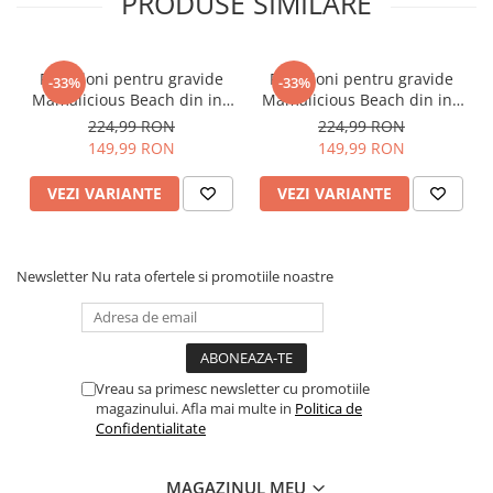
PRODUSE SIMILARE
Pantaloni pentru gravide
Pantaloni pentru gravide
-33%
-33%
Mamalicious Beach din in -
Mamalicious Beach din in -
crem
verde
224,99 RON
224,99 RON
149,99 RON
149,99 RON
VEZI VARIANTE
VEZI VARIANTE
Newsletter
Nu rata ofertele si promotiile noastre
Vreau sa primesc newsletter cu promotiile
magazinului. Afla mai multe in
Politica de
Confidentialitate
MAGAZINUL MEU