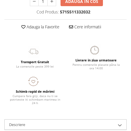
ADAUGA IN COS
Cod Produs:
5715511332032
Adauga la Favorite
Cere informatii
Livrare in ziua urmatoare
Transport Gratuit
Pentru comenzile plasate pâna la
La comenzile peste 399 lei
ora 14:00
Schimb rapid de mărimi
Cumpara fara griji, daca nu ti se
potriveste iti schimbam marimea in
24 h
Descriere