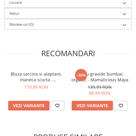
Livrare
de înțeles, produse accesibile și GATA DE PURTAT
-
Mama.licious
Retur
Review-uri
(0)
RECOMANDARI
Bluza sarcina si alaptare,
Tricou gravide bumbac
-36%
maneca scurta -
organic - Mamalicious Maya
Mamalicious Macy
179,99 RON
139,99 RON
89,99 RON
VEZI VARIANTE
VEZI VARIANTE