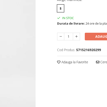
S
IN STOC
Durata de livrare:
24 ore de la pl
ADAUG
Cod Produs:
5715216920299
Adauga la Favorite
Cere 