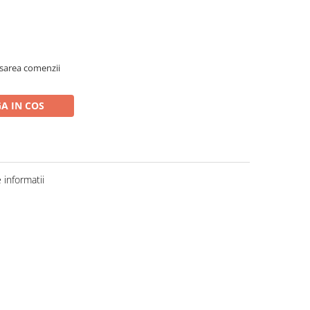
asarea comenzii
A IN COS
informatii