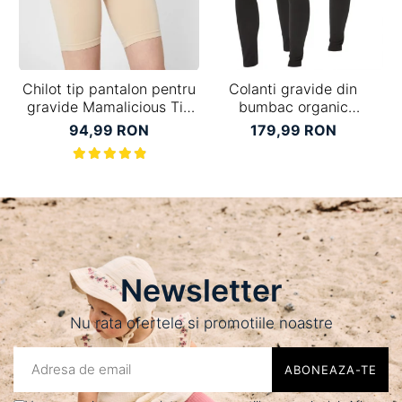
Chilot tip pantalon pentru
Colanti gravide din
Se
gravide Mamalicious Tia
bumbac organic
crem
Mamalicious Lea - set 2
94,99 RON
179,99 RON
bucati
Newsletter
Nu rata ofertele si promotiile noastre