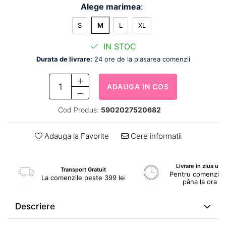
Alege marimea
:
S
M
L
XL
IN STOC
Durata de livrare:
24 ore de la plasarea comenzii
ADAUGA IN COS
Cod Produs:
5902027520682
Adauga la Favorite
Cere informatii
Livrare in ziua ur
Transport Gratuit
Pentru comenzile 
La comenzile peste 399 lei
pâna la ora 1
Descriere