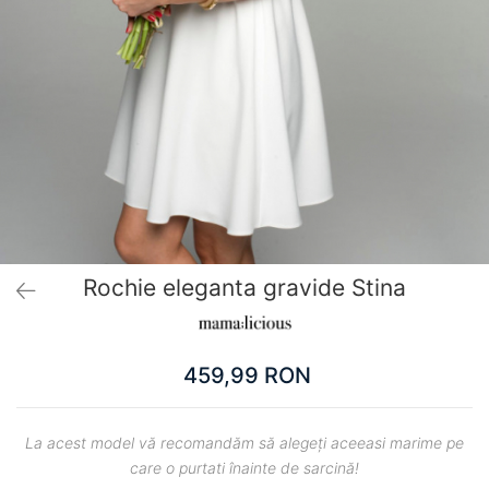
Pantaloni scurți pentru gravide
Lenjerie
Chiloti Gravide
Sutiene / Bustiere / Maiouri Gravide
Pijamale Gravide
Dresuri Gravide
Geci și Paltoane
Rochie eleganta gravide Stina
459,99 RON
La acest model vă recomandăm să alegeți aceeasi marime pe
care o purtati înainte de sarcină!