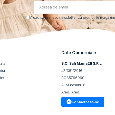
Vreau sa primesc newsletter cu promotiile magazinul
Date Comerciale
lata
S.C. Safi Mama2B S.R.L
etur
J2/351/2016
Retur
RO35766060
A. Muresanu 6
Arad, Arad
Contacteaza-ne