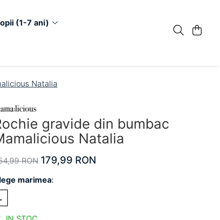
opii (1-7 ani)
licious Natalia
Rochie gravide din bumbac
Mamalicious Natalia
179,99 RON
54,99 RON
lege marimea
:
L
IN STOC