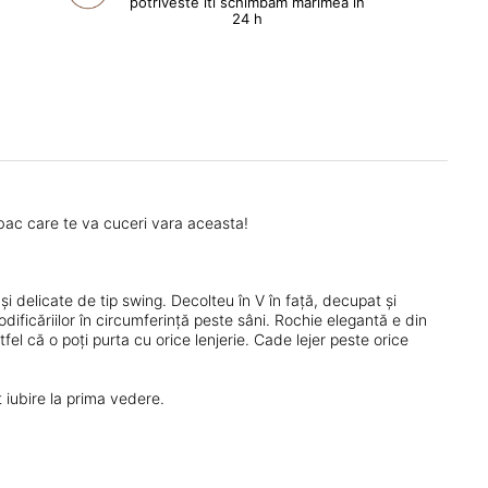
potriveste iti schimbam marimea in
24 h
ac care te va cuceri vara aceasta!
i delicate de tip swing. Decolteu în V în față, decupat și
dificăriilor în circumferință peste sâni. Rochie elegantă e din
 că o poți purta cu orice lenjerie. Cade lejer peste orice
 iubire la prima vedere.