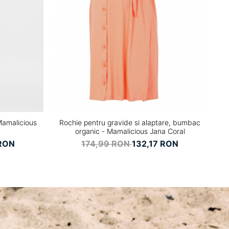
Mamalicious
Rochie pentru gravide si alaptare, bumbac
R
organic - Mamalicious Jana Coral
RON
174,99 RON
132,17 RON