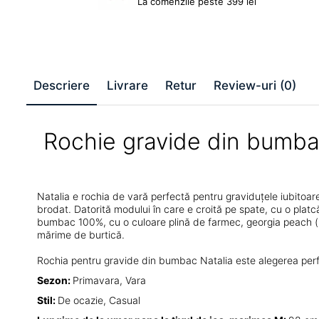
La comenzile peste 399 lei
Descriere
Livrare
Retur
Review-uri
(0)
Rochie gravide din bumba
Natalia e rochia de vară perfectă pentru graviduțele iubitoare
brodat. Datorită modului în care e croită pe spate, cu o platcă
bumbac 100%, cu o culoare plină de farmec, georgia peach (roz
mărime de burtică.
Rochia pentru gravide din bumbac Natalia este alegerea perfe
Sezon:
Primavara, Vara
Stil:
De ocazie, Casual