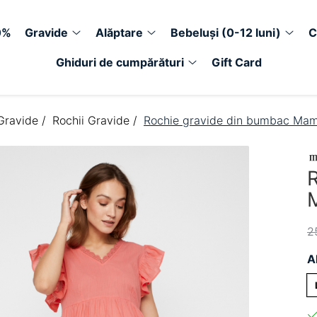
0%
Gravide
Alăptare
Bebeluși (0-12 luni)
C
Ghiduri de cumpărături
Gift Card
Gravide /
Rochii Gravide /
Rochie gravide din bumbac Mama
2
A