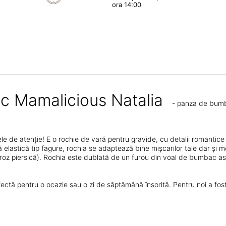
ora 14:00
c Mamalicious Natalia
- panza de bumb
le de atenție! E o rochie de vară pentru gravide, cu detalii romantice ș
 elastică tip fagure, rochia se adaptează bine mișcarilor tale dar și mo
 piersică). Rochia este dublată de un furou din voal de bumbac astfel
ctă pentru o ocazie sau o zi de săptămână însorită. Pentru noi a fost