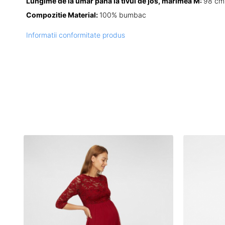
Lungime de la umar pana la tivul de jos, marimea M:
98 c
Compozitie Material:
100% bumbac
Informatii conformitate produs