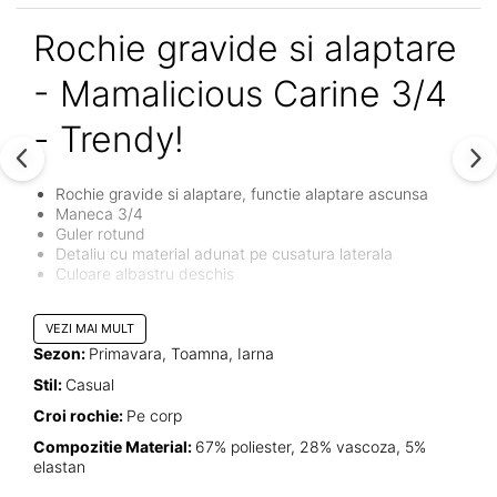
Rochie gravide si alaptare
- Mamalicious Carine 3/4
- Trendy!
Rochie gravide si alaptare, functie alaptare ascunsa
Maneca 3/4
Guler rotund
Detaliu cu material adunat pe cusatura laterala
Culoare albastru deschis
Carine, o rochie rochie foarte usoara dintr-un material
VEZI MAI MULT
foarte moale, dar in acelasi timp foarte rezistent. Are un
croi foarte practic, atat in perioada de sarcina cat si
Sezon:
Primavara, Toamna, Iarna
alaptare. O rochie usor de imbracat, de care pur si simplu
Stil:
Casual
te vei indragosti!
Croi rochie:
Pe corp
Compozitie Material:
67% poliester, 28% vascoza, 5%
elastan