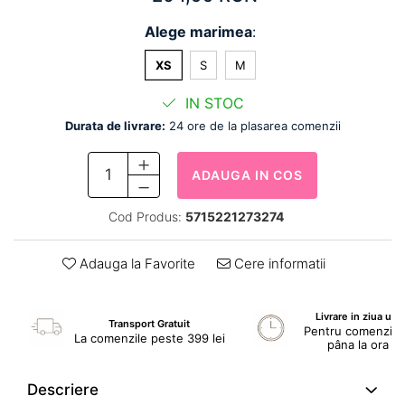
Alege marimea
:
XS
S
M
IN STOC
Durata de livrare:
24 ore de la plasarea comenzii
ADAUGA IN COS
Cod Produs:
5715221273274
Adauga la Favorite
Cere informatii
Livrare in ziua ur
Transport Gratuit
Pentru comenzile 
La comenzile peste 399 lei
pâna la ora 1
Descriere