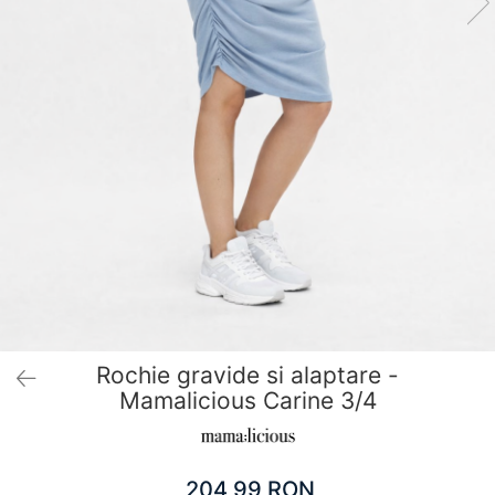
Pantaloni scurți pentru gravide
Lenjerie
Chiloti Gravide
Sutiene / Bustiere / Maiouri Gravide
Pijamale Gravide
Dresuri Gravide
Geci și Paltoane
Rochie gravide si alaptare -
Mamalicious Carine 3/4
204,99 RON