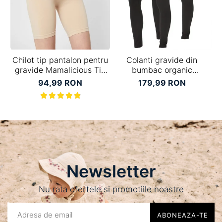
Chilot tip pantalon pentru
Colanti gravide din
Se
gravide Mamalicious Tia
bumbac organic
crem
Mamalicious Lea - set 2
94,99 RON
179,99 RON
bucati
Newsletter
Nu rata ofertele si promotiile noastre