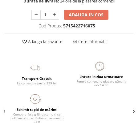
Durata de livrare:
24 ore de la plasarea comenzii
ADAUGA IN COS
Cod Produs:
5715422716075
Adauga la Favorite
Cere informatii
Livrare in ziua urmatoare
Transport Gratuit
Pentru comenzile plasate pâna la
La comenzile peste 399 lei
ora 14:00
Schimb rapid de mărimi
Cumpara fara griji, daca nu ti se
potriveste iti schimbam marimea in
24 h