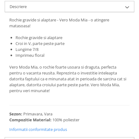
Descriere
Rochie gravide si alaptare - Vero Moda Mia - o atingere
matasoasa!
Rochie gravide si alaptare
Croi in V, parte peste parte
Lungime 7/8
Imprimeu floral
Vero Moda Mia, o rochie foarte usoara si draguta, perfecta
pentru o vacanta reusita. Reprezinta o investitie inteleapta
datorita faptului ca e minunata atat in perioada de sarcina cat si
alaptare, datorita croiului parte peste parte. Vero Moda Mia,
pentru veri minunate!
Sezon:
Primavara, Vara
Compozitie Material:
100% poliester
Informatii conformitate produs