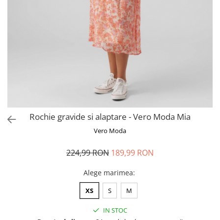
Pantaloni scurți pentru gravide
Lenjerie
Chiloti Gravide
Sutiene / Bustiere / Maiouri
Gravide
Pijamale Gravide
Dresuri Gravide
Geci și Paltoane
Rochie gravide si alaptare - Vero Moda Mia
Vero Moda
224,99 RON
189,99 RON
Alege marimea
:
XS
S
M
IN STOC