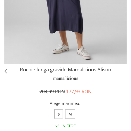
Pantaloni scurți pentru gravide
Lenjerie
Chiloti Gravide
Sutiene / Bustiere / Maiouri
Gravide
Pijamale Gravide
Dresuri Gravide
Geci și Paltoane
Rochie lunga gravide Mamalicious Alison
204,99 RON
177,93 RON
Alege marimea
:
S
M
IN STOC