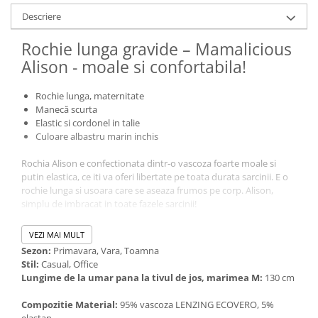
Descriere
Rochie lunga gravide – Mamalicious
Alison - moale si confortabila!
Rochie lunga, maternitate
Manecă scurta
Elastic si cordonel in talie
Culoare albastru marin inchis
Rochia Alison e confectionata dintr-o vascoza foarte moale si
putin elastica, ce iti va oferi libertate pe toata durata sarcinii. E o
rochie lunga si usoara care se aseaza frumos pe corp. Alison,
simplu de imbracat in toate fazele sarcinii!
VEZI MAI MULT
Sezon:
Primavara, Vara, Toamna
Stil:
Casual, Office
Lungime de la umar pana la tivul de jos, marimea M:
130 cm
Compozitie Material:
95% vascoza LENZING ECOVERO, 5%