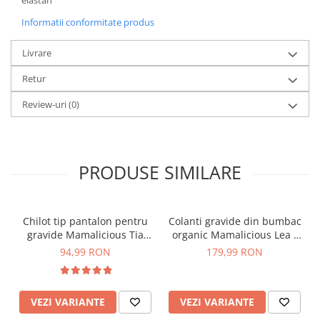
elastan
Informatii conformitate produs
Livrare
Retur
Review-uri
(0)
PRODUSE SIMILARE
Chilot tip pantalon pentru
Colanti gravide din bumbac
gravide Mamalicious Tia
organic Mamalicious Lea -
crem
set 2 bucati
94,99 RON
179,99 RON
VEZI VARIANTE
VEZI VARIANTE