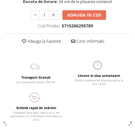
Durata de livrare:
24 ore de la plasarea comenzii
ADAUGA IN COS
Cod Produs:
5715206295789
Adauga la Favorite
Cere informatii
Livrare in ziua urmatoare
Transport Gratuit
Pentru comenzile plasate pâna la
La comenzile peste 399 lei
ora 14:00
Schimb rapid de mărimi
Cumpara fara griji, daca nu ti se
potriveste iti schimbam marimea in
24 h