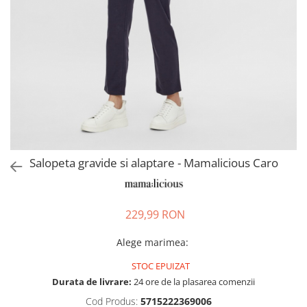
Pantaloni scurți pentru gravide
Lenjerie
Chiloti Gravide
Sutiene / Bustiere / Maiouri
Gravide
Pijamale Gravide
Dresuri Gravide
Geci și Paltoane
Salopeta gravide si alaptare - Mamalicious Caro
229,99 RON
Alege marimea
:
STOC EPUIZAT
Durata de livrare:
24 ore de la plasarea comenzii
Cod Produs:
5715222369006