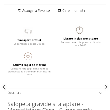
Adauga la Favorite
Cere informatii
Livrare in ziua urmatoare
Transport Gratuit
Pentru comenzile plasate pâna la
La comenzile peste 399 lei
ora 14:00
Schimb rapid de mărimi
Cumpara fara griji, daca nu ti se
potriveste iti schimbam marimea in
24 h
Descriere
Salopeta gravide si alaptare -