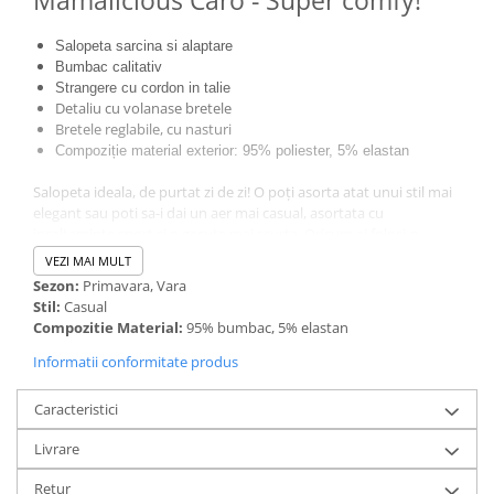
Mamalicious Caro - Super comfy!
Salopeta sarcina si alaptare
Bumbac calitativ
Strangere cu cordon in talie
Detaliu cu volanase bretele
Bretele reglabile, cu nasturi
Compoziție material exterior: 95% poliester, 5% elastan
Salopeta ideala, de purtat zi de zi! O poți asorta atat unui stil mai
elegant sau poti sa-i dai un aer mai casual, asortata cu
incaltaminte sport si o gecuta mai scurta. Oricum ai folosi-o,
accesul usor la san e garantat si bebele se poate bucura de cel
VEZI MAI MULT
mai bun laptic in orice moment.
Sezon:
Primavara, Vara
Stil:
Casual
Compozitie Material:
95% bumbac, 5% elastan
Informatii conformitate produs
Caracteristici
Livrare
Retur