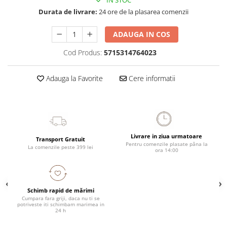
IN STOC
Durata de livrare:
24 ore de la plasarea comenzii
ADAUGA IN COS
Cod Produs:
5715314764023
Adauga la Favorite
Cere informatii
Livrare in ziua urmatoare
Transport Gratuit
Pentru comenzile plasate pâna la
La comenzile peste 399 lei
ora 14:00
Schimb rapid de mărimi
Cumpara fara griji, daca nu ti se
potriveste iti schimbam marimea in
24 h