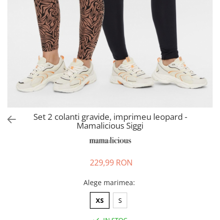
Pantaloni scurți pentru gravide
Lenjerie
Chiloti Gravide
Sutiene / Bustiere / Maiouri
Gravide
Pijamale Gravide
Dresuri Gravide
Geci și Paltoane
Set 2 colanti gravide, imprimeu leopard -
Mamalicious Siggi
229,99 RON
Alege marimea
:
XS
S