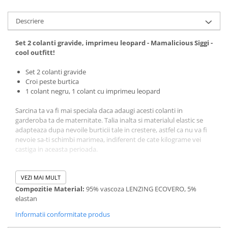
Descriere
Set 2 colanti gravide, imprimeu leopard - Mamalicious Siggi -
cool outfitt!
Set 2 colanti gravide
Croi peste burtica
1 colant negru, 1 colant cu imprimeu leopard
Sarcina ta va fi mai speciala daca adaugi acesti colanti in
garderoba ta de maternitate. Talia inalta si materialul elastic se
adapteaza dupa nevoile burticii tale in crestere, astfel ca nu va fi
nevoie sa-ti schimbi marimea, indiferent de cate kilograme vei
castiga in aceasta perioada.
VEZI MAI MULT
Compozitie Material:
95% vascoza LENZING ECOVERO, 5%
elastan
Informatii conformitate produs