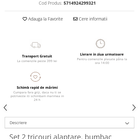
Cod Produs:
5714924299321
Adauga la Favorite
Cere informatii
Livrare in ziua urmatoare
Transport Gratuit
Pentru comenzile plasate pâna la
La comenzile peste 399 lei
ora 14:00
Schimb rapid de mărimi
Cumpara fara griji, daca nu ti se
potriveste iti schimbam marimea in
24 h
Descriere
Set 2 tricouri alaptare, bumbac