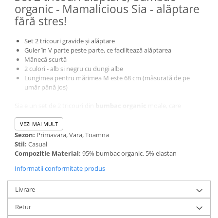
organic - Mamalicious Sia - alăptare
fără stres!
Set 2 tricouri gravide și alăptare
Guler în V parte peste parte, ce facilitează alăptarea
Mânecă scurtă
2 culori - alb si negru cu dungi albe
Lungimea pentru mărimea M este 68 cm (măsurată de pe
umăr până jos)
Sia e un set de 2 tricouri din
bumbac organic
moale, care
modelează frumos corpul în continuă schimbare. Ideal de folosit
pe toată perioada sarcinii iar croiul parte peste parte facilitează
VEZI MAI MULT
alăptarea. Vine pe culorile alb și negru, pentru a fi ușor de asortat
Sezon:
Primavara, Vara, Toamna
cu aproape orice ținută.
Stil:
Casual
Compozitie Material:
95% bumbac organic, 5% elastan
Informatii conformitate produs
Livrare
Retur