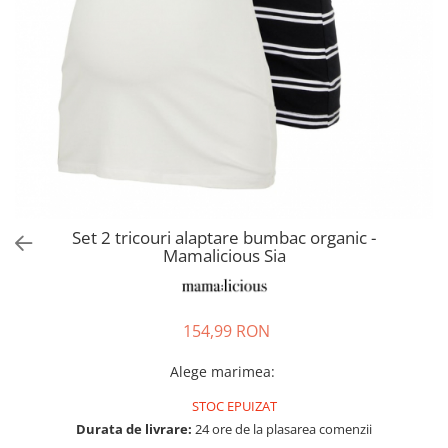
Pantaloni scurți pentru gravide
Lenjerie
Chiloti Gravide
Sutiene / Bustiere / Maiouri
Gravide
Pijamale Gravide
Dresuri Gravide
Geci și Paltoane
Set 2 tricouri alaptare bumbac organic -
Mamalicious Sia
154,99 RON
Alege marimea
:
STOC EPUIZAT
Durata de livrare:
24 ore de la plasarea comenzii