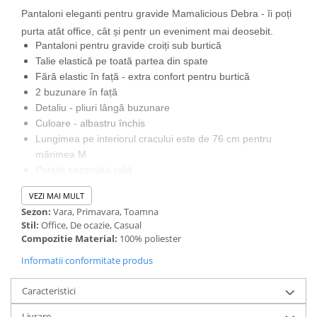
Pantaloni eleganti pentru gravide Mamalicious Debra - îi poți
purta atât office, cât și pentr un eveniment mai deosebit.
Pantaloni pentru gravide croiți sub burtică
Talie elastică pe toată partea din spate
Fără elastic în față - extra confort pentru burtică
2 buzunare în față
Detaliu - pliuri lângă buzunare
Culoare - albastru închis
Lungimea pe interiorul cracului este de 76 cm pentru
mărimea M
Poriviți sezonului cald
Acești pantaloni fac parte din colecția
NORDIC
a celor de la
VEZI MAI MULT
Mamalicious, colecție caracterizată de
detalii feminine
și
Sezon:
Vara, Primavara, Toamna
linii simple
. Este un pantalon croit special pentru a se potrivi
Stil:
Office, De ocazie, Casual
perfect sub brutica ta. Sunt confecționați dintr-un material
Compozitie Material:
100% poliester
plăcut la atingere, ușor texturat și pot fi purtați atât la birou
Informatii conformitate produs
cât și la un eveniment, asortați de exemplu cu
bluza pentru
gravide Mivana
.
Caracteristici
Te asteptam și pe
Facebook
să ne împartasesti părerea
despre produsele și serviciile
Safimama
.
Livrare