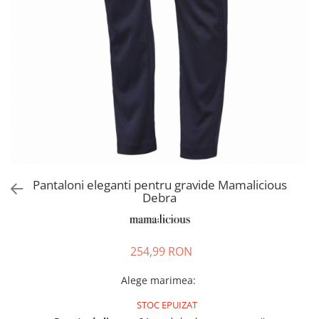
Pantaloni scurți pentru gravide
Lenjerie
Chiloti Gravide
Sutiene / Bustiere / Maiouri
Gravide
Pijamale Gravide
Dresuri Gravide
Geci și Paltoane
Pantaloni eleganti pentru gravide Mamalicious
Debra
254,99 RON
Alege marimea
:
STOC EPUIZAT