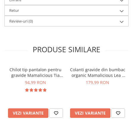
Retur
Review-uri
(0)
PRODUSE SIMILARE
Chilot tip pantalon pentru
Colanti gravide din bumbac
gravide Mamalicious Tia
organic Mamalicious Lea -
crem
set 2 bucati
94,99 RON
179,99 RON
VEZI VARIANTE
VEZI VARIANTE