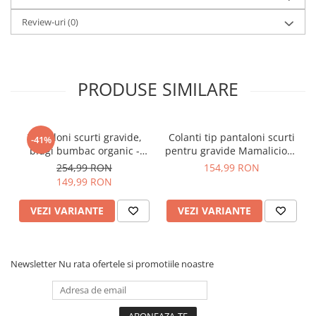
Review-uri
(0)
PRODUSE SIMILARE
Pantaloni scurti gravide,
Colanti tip pantaloni scurti
-41%
blugi bumbac organic -
pentru gravide Mamalicious
Mamalicious Hampshire
Lenn - set 2 bucati
254,99 RON
154,99 RON
149,99 RON
VEZI VARIANTE
VEZI VARIANTE
Newsletter
Nu rata ofertele si promotiile noastre