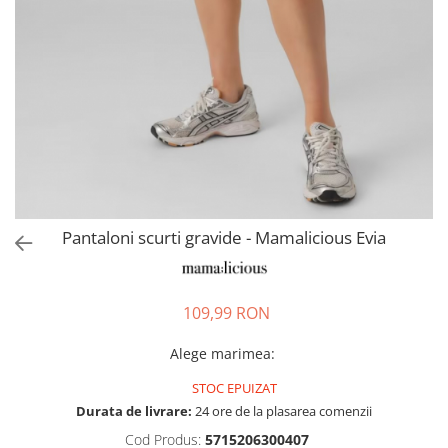
Pantaloni scurți pentru gravide
Lenjerie
Chiloti Gravide
Sutiene / Bustiere / Maiouri
Gravide
Pijamale Gravide
Dresuri Gravide
Geci și Paltoane
Pantaloni scurti gravide - Mamalicious Evia
109,99 RON
Alege marimea
:
STOC EPUIZAT
Durata de livrare:
24 ore de la plasarea comenzii
Cod Produs:
5715206300407