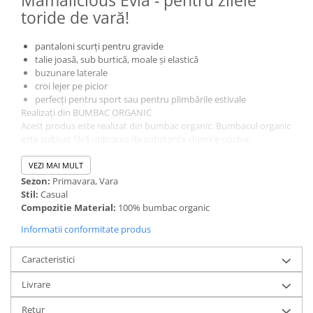
Mamalicious Evia - pentru zilele
toride de vară!
pantaloni scurți pentru gravide
talie joasă, sub burtică, moale și elastică
buzunare laterale
croi lejer pe picior
perfecți pentru sport sau pentru plimbările estivale
Realizați din BUMBAC ORGANIC
Acest produs este realizat din bumbac organic. Bumbacul organic
este cultivat fără utilizarea de substanțe chimice nocive.
Agricultura organică a bumbacului protejează resursele naturale
și fermierii.
VEZI MAI MULT
Sezon:
Primavara, Vara
Stil:
Casual
Compozitie Material:
100% bumbac organic
Informatii conformitate produs
Caracteristici
Livrare
Retur