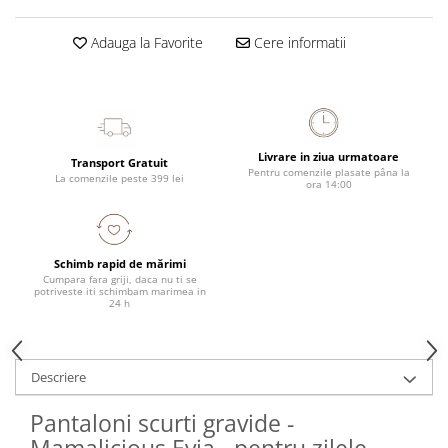
Adauga la Favorite
Cere informatii
Livrare in ziua urmatoare
Transport Gratuit
Pentru comenzile plasate pâna la
La comenzile peste 399 lei
ora 14:00
Schimb rapid de mărimi
Cumpara fara griji, daca nu ti se
potriveste iti schimbam marimea in
24 h
Descriere
Pantaloni scurti gravide -