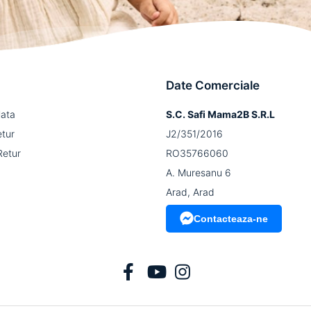
Date Comerciale
lata
S.C. Safi Mama2B S.R.L
etur
J2/351/2016
Retur
RO35766060
A. Muresanu 6
Arad, Arad
Contacteaza-ne