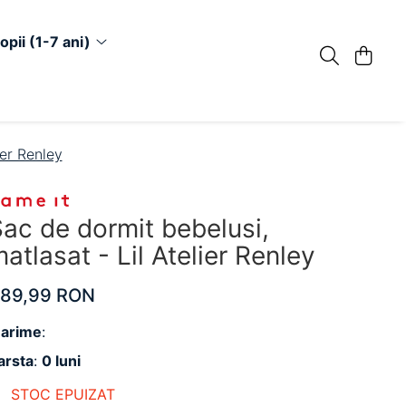
opii (1-7 ani)
ier Renley
ac de dormit bebelusi,
atlasat - Lil Atelier Renley
189,99 RON
arime
:
arsta
:
0 luni
STOC EPUIZAT