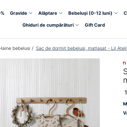
0%
Gravide
Alăptare
Bebeluși (0-12 luni)
C
Ghiduri de cumpărături
Gift Card
Haine bebelusi /
Sac de dormit bebelusi, matlasat - Lil Atel
S
m
M
V