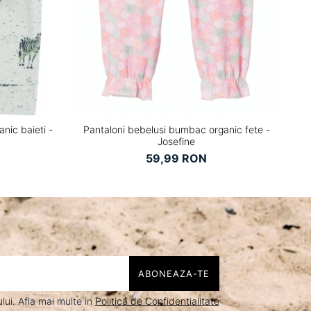
nic baieti -
Pantaloni bebelusi bumbac organic fete -
Bl
Josefine
59,99 RON
ui. Afla mai multe in
Politica de Confidentialitate