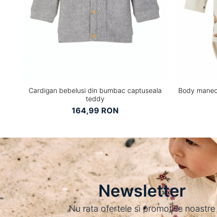
Cardigan bebelusi din bumbac captuseala
Body manec
teddy
164,99 RON
Newsletter
Nu rata ofertele si promotiile noastre