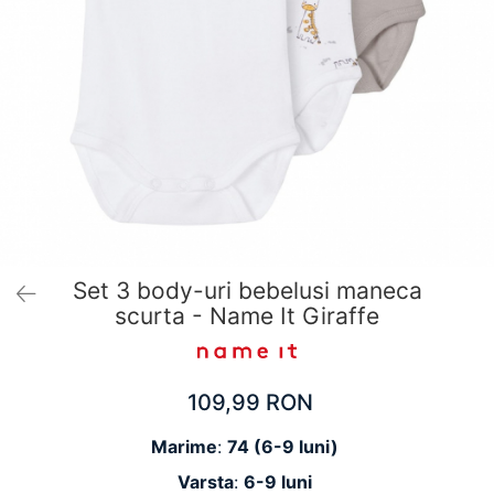
Pantaloni scurți pentru gravide
Lenjerie
Chiloti Gravide
Sutiene / Bustiere / Maiouri Gravide
Pijamale Gravide
Dresuri Gravide
Geci și Paltoane
Set 3 body-uri bebelusi maneca
scurta - Name It Giraffe
109,99 RON
Marime
:
74 (6-9 luni)
Varsta
:
6-9 luni