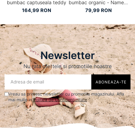
bumbac captuseala teddy
bumbac organic - Name It
Nillo
164,99 RON
79,99 RON
Newsletter
Nu rata ofertele si promotiile noastre
Vreau sa primesc newsletter cu promotiile magazinului. Afla
mai multe in
Politica de Confidentialitate