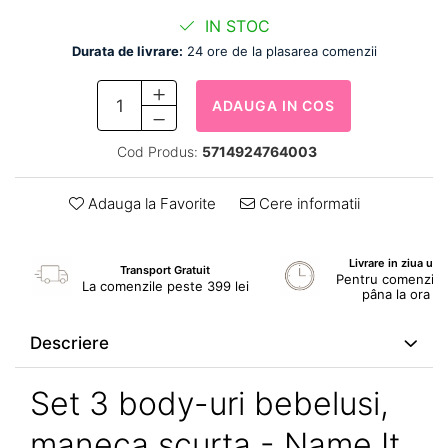
IN STOC
Durata de livrare:
24 ore de la plasarea comenzii
ADAUGA IN COS
Cod Produs:
5714924764003
Adauga la Favorite
Cere informatii
Livrare in ziua ur
Transport Gratuit
Pentru comenzile 
La comenzile peste 399 lei
pâna la ora 1
Descriere
Set 3 body-uri bebelusi,
maneca scurta - Name It