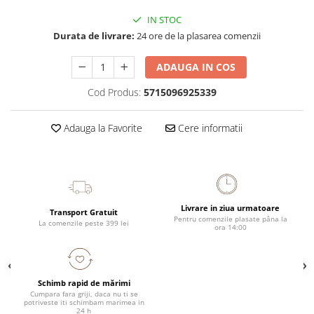
IN STOC
Durata de livrare:
24 ore de la plasarea comenzii
ADAUGA IN COS
Cod Produs:
5715096925339
Adauga la Favorite
Cere informatii
Livrare in ziua urmatoare
Transport Gratuit
Pentru comenzile plasate pâna la
La comenzile peste 399 lei
ora 14:00
Schimb rapid de mărimi
Cumpara fara griji, daca nu ti se
potriveste iti schimbam marimea in
24 h