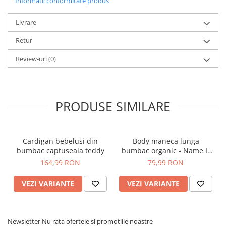
Informatii conformitate produs
Livrare
Retur
Review-uri
(0)
PRODUSE SIMILARE
Cardigan bebelusi din
Body maneca lunga
bumbac captuseala teddy
bumbac organic - Name It
Nillo
164,99 RON
79,99 RON
VEZI VARIANTE
VEZI VARIANTE
Newsletter
Nu rata ofertele si promotiile noastre