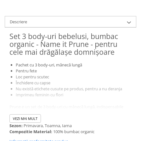
Descriere
Set 3 body-uri bebelusi, bumbac
organic - Name it Prune - pentru
cele mai drăgălașe domnișoare
Pachet cu 3 body-uri, mânecă lungă
Pentru fete
Loc pentru scutec
Închidere cu capse
Nu există etichete cusute pe produs, pentru a nu deranja
Imprimeu feminin cu flori
Prune e un set de 3 body-uri cu mânecă lungă, indispensabile
pentru bebeluși. E confecționat dintr-o țesătură moale și fină
de
bumbac organic
pentru a oferi maxim de confort. Capsele și
VEZI MAI MULT
umărul smart facilitează schimbarea scutecelului/body-ului.
Sezon:
Primavara, Toamna, Iarna
Compozitie Material:
100% bumbac organic