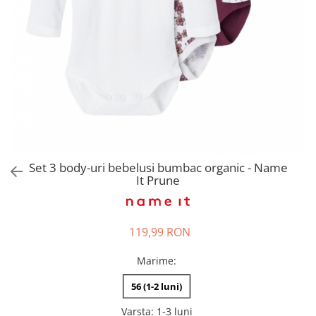
Pantaloni scurți pentru gravide
Lenjerie
Chiloti Gravide
Sutiene / Bustiere / Maiouri
Gravide
Pijamale Gravide
Dresuri Gravide
Geci și Paltoane
Set 3 body-uri bebelusi bumbac organic - Name
It Prune
119,99 RON
Marime
:
56 (1-2 luni)
Varsta
:
1-3 luni