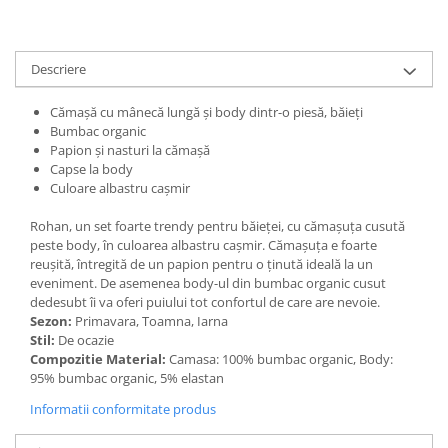
Descriere
Cămașă cu mânecă lungă și body dintr-o piesă, băieți
Bumbac organic
Papion și nasturi la cămașă
Capse la body
Culoare albastru cașmir
Rohan, un set foarte trendy pentru băieței, cu cămașuța cusută
peste body, în culoarea albastru cașmir. Cămașuța e foarte
reușită, întregită de un papion pentru o ținută ideală la un
eveniment. De asemenea body-ul din bumbac organic cusut
dedesubt îi va oferi puiului tot confortul de care are nevoie.
Sezon:
Primavara, Toamna, Iarna
Stil:
De ocazie
Compozitie Material:
Camasa: 100% bumbac organic, Body:
95% bumbac organic, 5% elastan
Informatii conformitate produs