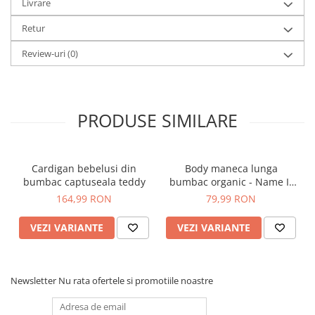
Livrare
Retur
Review-uri
(0)
PRODUSE SIMILARE
Cardigan bebelusi din
Body maneca lunga
bumbac captuseala teddy
bumbac organic - Name It
Nillo
164,99 RON
79,99 RON
VEZI VARIANTE
VEZI VARIANTE
Newsletter
Nu rata ofertele si promotiile noastre