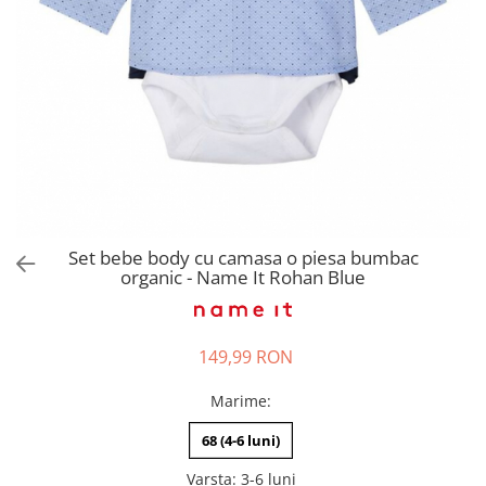
Pantaloni scurți pentru gravide
Lenjerie
Chiloti Gravide
Sutiene / Bustiere / Maiouri
Gravide
Pijamale Gravide
Dresuri Gravide
Geci și Paltoane
Set bebe body cu camasa o piesa bumbac
organic - Name It Rohan Blue
149,99 RON
Marime
:
68 (4-6 luni)
Varsta
:
3-6 luni