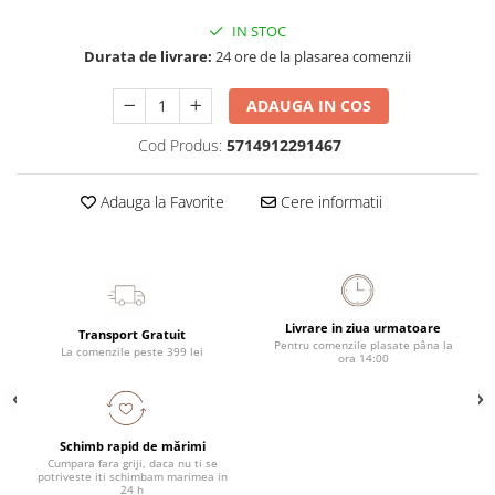
IN STOC
Durata de livrare:
24 ore de la plasarea comenzii
ADAUGA IN COS
Cod Produs:
5714912291467
Adauga la Favorite
Cere informatii
Livrare in ziua urmatoare
Transport Gratuit
Pentru comenzile plasate pâna la
La comenzile peste 399 lei
ora 14:00
Schimb rapid de mărimi
Cumpara fara griji, daca nu ti se
potriveste iti schimbam marimea in
24 h