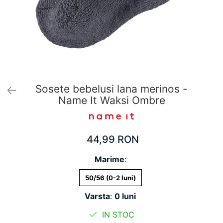
Pantaloni scurți pentru gravide
Lenjerie
Chiloti Gravide
Sutiene / Bustiere / Maiouri Gravide
Pijamale Gravide
Dresuri Gravide
Geci și Paltoane
Sosete bebelusi lana merinos -
Name It Waksi Ombre
44,99 RON
Marime
:
50/56 (0-2 luni)
Varsta
:
0 luni
IN STOC