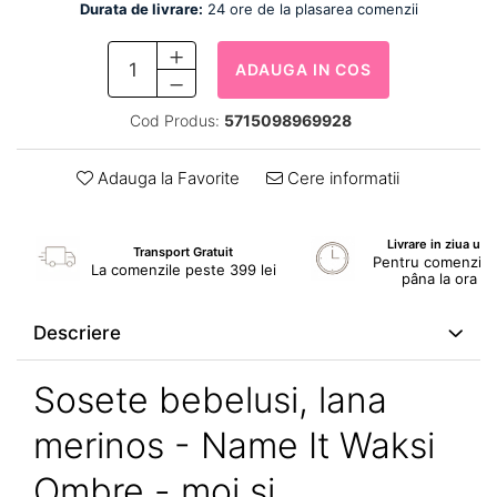
Durata de livrare:
24 ore de la plasarea comenzii
ADAUGA IN COS
Cod Produs:
5715098969928
Adauga la Favorite
Cere informatii
Livrare in ziua ur
Transport Gratuit
Pentru comenzile 
La comenzile peste 399 lei
pâna la ora 1
Descriere
Sosete bebelusi, lana
merinos - Name It Waksi
Ombre - moi și