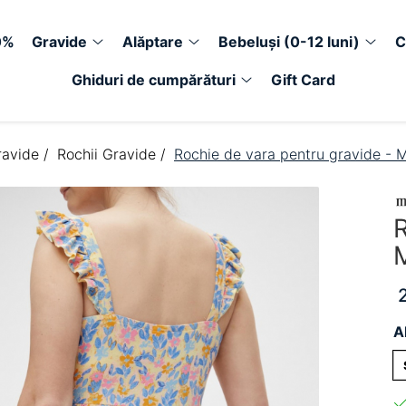
0%
Gravide
Alăptare
Bebeluși (0-12 luni)
C
Ghiduri de cumpărături
Gift Card
ravide /
Rochii Gravide /
Rochie de vara pentru gravide - M
R
M
A