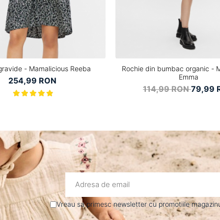
gravide - Mamalicious Reeba
Rochie din bumbac organic - 
Emma
254,99 RON
114,99 RON
79,99 
Vreau sa primesc newsletter cu promotiile magazinul