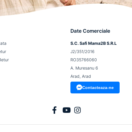
Date Comerciale
lata
S.C. Safi Mama2B S.R.L
etur
J2/351/2016
Retur
RO35766060
A. Muresanu 6
Arad, Arad
Contacteaza-ne