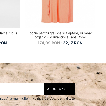
Mamalicious
Rochie pentru gravide si alaptare, bumbac
R
organic - Mamalicious Jana Coral
RON
174,99 RON
132,17 RON
ui. Afla mai multe in
Politica de Confidentialitate