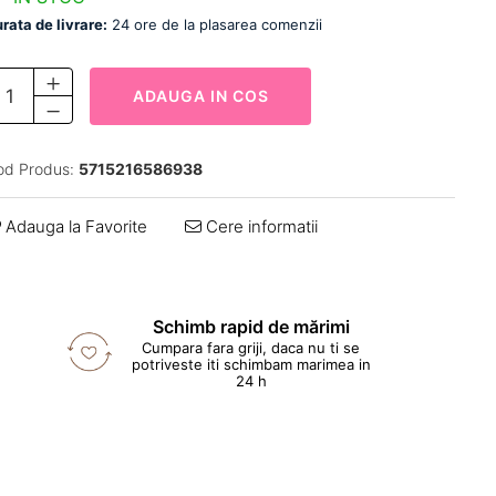
rata de livrare:
24 ore de la plasarea comenzii
ADAUGA IN COS
od Produs:
5715216586938
Adauga la Favorite
Cere informatii
Schimb rapid de mărimi
Cumpara fara griji, daca nu ti se
potriveste iti schimbam marimea in
24 h