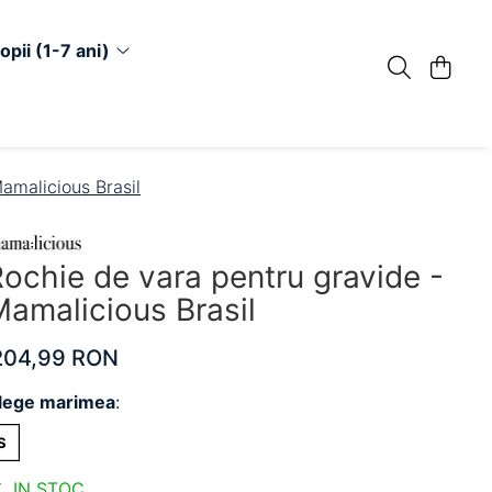
opii (1-7 ani)
amalicious Brasil
ochie de vara pentru gravide -
amalicious Brasil
204,99 RON
lege marimea
:
S
IN STOC