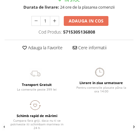
IN STOC
Durata de livrare:
24 ore de la plasarea comenzii
ADAUGA IN COS
Cod Produs:
5715305136808
Adauga la Favorite
Cere informatii
Livrare in ziua urmatoare
Transport Gratuit
Pentru comenzile plasate pâna la
La comenzile peste 399 lei
ora 14:00
Schimb rapid de mărimi
Cumpara fara griji, daca nu ti se
potriveste iti schimbam marimea in
24 h