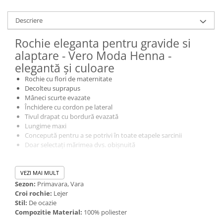
Descriere
Rochie eleganta pentru gravide si
alaptare - Vero Moda Henna -
elegantă și culoare
Rochie cu flori de maternitate
Decolteu suprapus
Mâneci scurte evazate
Închidere cu cordon pe lateral
Tivul drapat cu bordură evazată
Lungime maxi
Concepută pentru a se potrivi în toate etapele sarcinii
Doar selectați mărimea dvs. obișnuită
Rochie eleganta pentru gravide si alaptare - Vero Moda Henna -
un produs foarte versatil. Cu o pereche de teniși o poți purta în
VEZI MAI MULT
parc, dacă-i pui o sanda elegantă e perfectă pentru acele petreceri
Sezon:
Primavara, Vara
de vară la care vrei să impresionezi prin culoare și feminitate.
Croi rochie:
Lejer
Stil:
De ocazie
Compozitie Material:
100% poliester