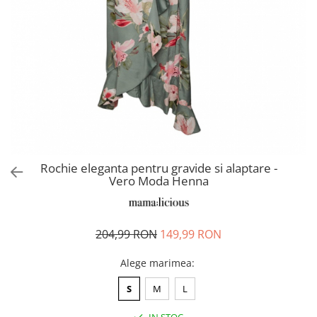
Pantaloni scurți pentru gravide
Lenjerie
Chiloti Gravide
Sutiene / Bustiere / Maiouri
Gravide
Pijamale Gravide
Dresuri Gravide
Geci și Paltoane
Rochie eleganta pentru gravide si alaptare -
Vero Moda Henna
204,99 RON
149,99 RON
Alege marimea
:
S
M
L